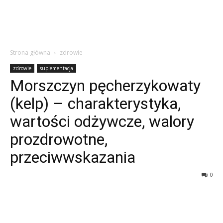
Strona główna
zdrowie
zdrowie
suplementacja
Morszczyn pęcherzykowaty
(kelp) – charakterystyka,
wartości odżywcze, walory
prozdrowotne,
przeciwwskazania
0