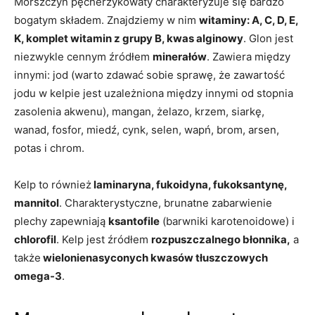
Morszczyn pęcherzykowaty charakteryzuje się bardzo
bogatym składem. Znajdziemy w nim
witaminy: A, C, D, E,
K, komplet witamin z grupy B, kwas alginowy
. Glon jest
niezwykle cennym źródłem
minerałów
. Zawiera między
innymi: jod (warto zdawać sobie sprawę, że zawartość
jodu w kelpie jest uzależniona między innymi od stopnia
zasolenia akwenu), mangan, żelazo, krzem, siarkę,
wanad, fosfor, miedź, cynk, selen, wapń, brom, arsen,
potas i chrom.
Kelp to również
laminaryna, fukoidyna, fukoksantynę,
mannitol
. Charakterystyczne, brunatne zabarwienie
plechy zapewniają
ksantofile
(barwniki karotenoidowe) i
chlorofil
. Kelp jest źródłem
rozpuszczalnego błonnika,
a
także
wielonienasyconych kwasów tłuszczowych
omega-3
.