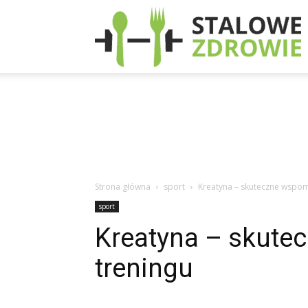
S
Strona główna
sport
Kreatyna – skuteczne wspom
sport
Kreatyna – skut
treningu