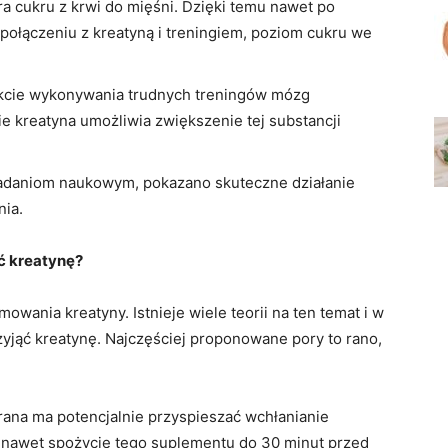
ra cukru z krwi do mięśni. Dzięki temu nawet po
ołączeniu z kreatyną i treningiem, poziom cukru we
kcie wykonywania trudnych treningów mózg
ie kreatyna umożliwia zwiększenie tej substancji
badaniom naukowym, pokazano skuteczne działanie
nia.
ać kreatynę?
wania kreatyny. Istnieje wiele teorii na ten temat i w
zyjąć kreatynę. Najczęściej proponowane pory to rano,
ana ma potencjalnie przyspieszać wchłanianie
ą nawet spożycie tego suplementu do 30 minut przed