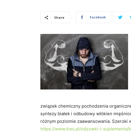
Facebook
Share
związek chemiczny pochodzenia organiczne
syntezy białek i odbudowy włókien mięśni
różnym poziomie zaawansowania. Szeroki w
https://www.trec.pl/odzywki-i-suplementy/