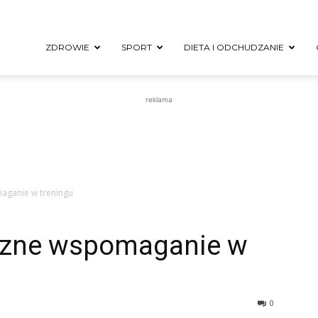
taloweZdrowie
ZDROWIE
SPORT
DIETA I ODCHUDZANIE
reklama
aganie w treningu
eczne wspomaganie w
0