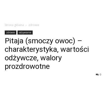
Strona główna
zdrowie
zdrowie
odżywianie
Pitaja (smoczy owoc) –
charakterystyka, wartości
odżywcze, walory
prozdrowotne
0