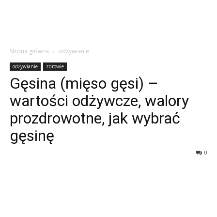
Strona główna
odżywianie
odżywianie
zdrowie
Gęsina (mięso gęsi) –
wartości odżywcze, walory
prozdrowotne, jak wybrać
gęsinę
0