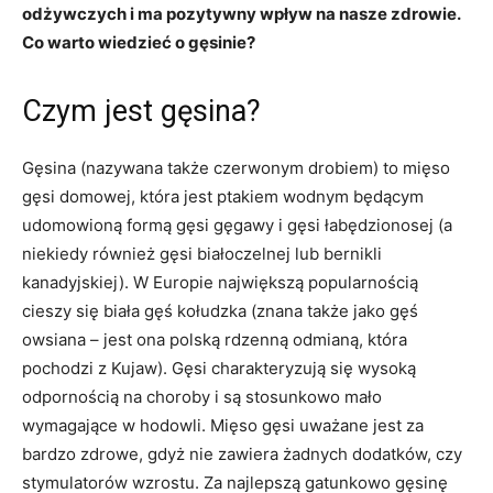
odżywczych i ma pozytywny wpływ na nasze zdrowie.
Co warto wiedzieć o gęsinie?
Czym jest gęsina?
Gęsina (nazywana także czerwonym drobiem) to mięso
gęsi domowej, która jest ptakiem wodnym będącym
udomowioną formą gęsi gęgawy i gęsi łabędzionosej (a
niekiedy również gęsi białoczelnej lub bernikli
kanadyjskiej). W Europie największą popularnością
cieszy się biała gęś kołudzka (znana także jako gęś
owsiana – jest ona polską rdzenną odmianą, która
pochodzi z Kujaw). Gęsi charakteryzują się wysoką
odpornością na choroby i są stosunkowo mało
wymagające w hodowli. Mięso gęsi uważane jest za
bardzo zdrowe, gdyż nie zawiera żadnych dodatków, czy
stymulatorów wzrostu. Za najlepszą gatunkowo gęsinę